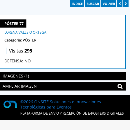
ÍNDICE
BUSCAR
VOLVER
PÓSTER 77
LORENA VALLEJO ORTEGA
Categoria: PÓSTER
|
Visitas
295
DEFENSA: NO
IMÁGENES (1)
AMPLIAR IMAGEN
©2026 ONSITE Soluciones e Innovaciones
Tecnológicas para Eventos
PLATAFORMA DE ENVÍO Y RECEPCIÓN DE E-POSTERS DIGITALES