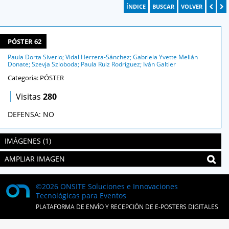
ÍNDICE
BUSCAR
VOLVER
PÓSTER 62
Paula Dorta Siverio; Vidal Herrera-Sánchez; Gabriela Yvette Melián
Donate; Szevja Szloboda; Paula Ruiz Rodríguez; Iván Galtier
Categoria: PÓSTER
|
Visitas
280
DEFENSA: NO
IMÁGENES (1)
AMPLIAR IMAGEN
©2026 ONSITE Soluciones e Innovaciones
Tecnológicas para Eventos
PLATAFORMA DE ENVÍO Y RECEPCIÓN DE E-POSTERS DIGITALES